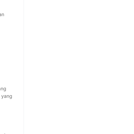
an
ang
l yang