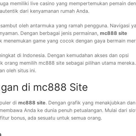
 juga memiliki live casino yang mempertemukan pemain de
 autentik dari kenyamanan rumah Anda.
isambut oleh antarmuka yang ramah pengguna. Navigasi y
nyaman. Dengan berbagai jenis permainan,
mc888 site
uk menemukan game yang cocok dengan gaya bermain mer
meningkat di Indonesia. Dengan kemudahan akses dan opsi
k orang memilih mc888 site sebagai pilihan utama mereka.
n oleh situs ini.
ngan di mc888 Site
puler di
mc888 site
. Dengan grafik yang menakjubkan dan
r membawa Anda ke dunia penuh petualangan. Mulai dari slo
fitur bonus, ada sesuatu untuk semua orang.
a