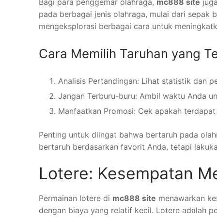
Bagi para penggemar olahraga,
mc888 site
juga
pada berbagai jenis olahraga, mulai dari sepak 
mengeksplorasi berbagai cara untuk meningkat
Cara Memilih Taruhan yang T
Analisis Pertandingan: Lihat statistik dan 
Jangan Terburu-buru: Ambil waktu Anda un
Manfaatkan Promosi: Cek apakah terdapat 
Penting untuk diingat bahwa bertaruh pada ola
bertaruh berdasarkan favorit Anda, tetapi laku
Lotere: Kesempatan Me
Permainan lotere di
mc888 site
menawarkan kes
dengan biaya yang relatif kecil. Lotere adalah