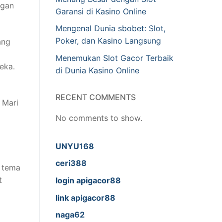
ngan
Garansi di Kasino Online
Mengenal Dunia sbobet: Slot,
Poker, dan Kasino Langsung
ang
Menemukan Slot Gacor Terbaik
eka.
di Dunia Kasino Online
RECENT COMMENTS
 Mari
No comments to show.
UNYU168
ceri388
 tema
t
login apigacor88
link apigacor88
naga62