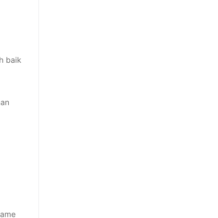
h baik
nan
 game