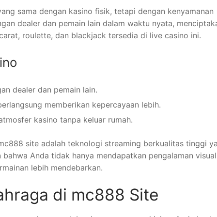
ang sama dengan kasino fisik, tetapi dengan kenyamanan
ngan dealer dan pemain lain dalam waktu nyata, menciptak
rat, roulette, dan blackjack tersedia di live casino ini.
ino
gan dealer dan pemain lain.
 berlangsung memberikan kepercayaan lebih.
atmosfer kasino tanpa keluar rumah.
c888 site adalah teknologi streaming berkualitas tinggi y
an bahwa Anda tidak hanya mendapatkan pengalaman visua
ermainan lebih mendebarkan.
ahraga di mc888 Site