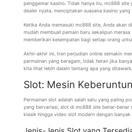
penggemar kasino. Tidak hanya itu, mc888 site
dealer nyata, menciptakan suasana kasino yang
Ketika Anda memasuki mc888 site, Anda akan d
mudah membuat pemain baru sekalipun merasa 
memberikan kesempatan bagi setiap orang unt
Akhir-akhir ini, tren perjudian online semakin 
permainan yang beragam, tidak heran jika banya
kita lihat lebih dalam tentang apa yang ditawarka
Slot: Mesin Keberuntu
Permainan slot adalah salah satu yang paling po
yang bervariasi, slot di mc888 site benar-bena
klasik hingga video slot modern dengan banyak 
Jenis-Jenis Slot yang Tersedi